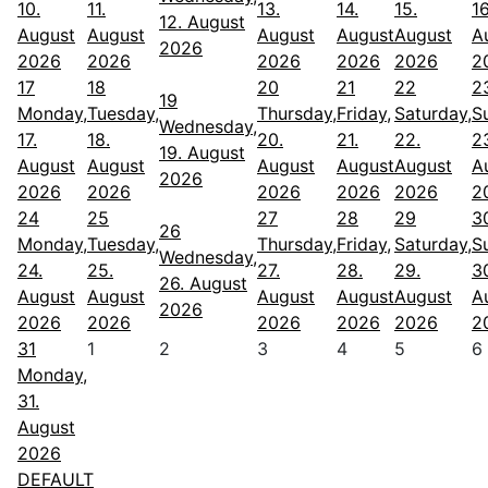
10.
11.
13.
14.
15.
16
12. August
August
August
August
August
August
A
2026
2026
2026
2026
2026
2026
2
17
18
20
21
22
2
19
Monday,
Tuesday,
Thursday,
Friday,
Saturday,
S
Wednesday,
17.
18.
20.
21.
22.
2
19. August
August
August
August
August
August
A
2026
2026
2026
2026
2026
2026
2
24
25
27
28
29
3
26
Monday,
Tuesday,
Thursday,
Friday,
Saturday,
S
Wednesday,
24.
25.
27.
28.
29.
3
26. August
August
August
August
August
August
A
2026
2026
2026
2026
2026
2026
2
31
1
2
3
4
5
6
Monday,
31.
August
2026
DEFAULT