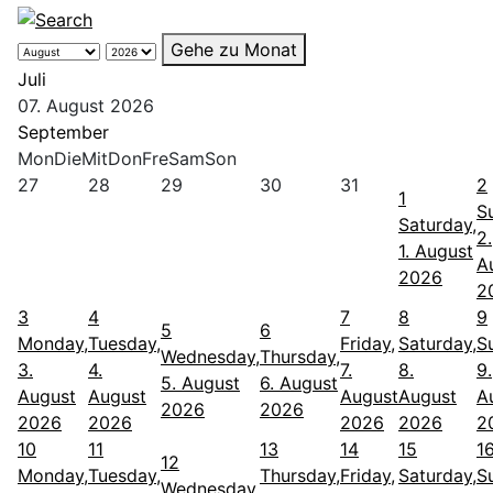
Gehe zu Monat
Juli
07. August 2026
September
Mon
Die
Mit
Don
Fre
Sam
Son
27
28
29
30
31
2
1
S
Saturday,
2.
1. August
A
2026
2
3
4
7
8
9
5
6
Monday,
Tuesday,
Friday,
Saturday,
S
Wednesday,
Thursday,
3.
4.
7.
8.
9.
5. August
6. August
August
August
August
August
A
2026
2026
2026
2026
2026
2026
2
10
11
13
14
15
1
12
Monday,
Tuesday,
Thursday,
Friday,
Saturday,
S
Wednesday,