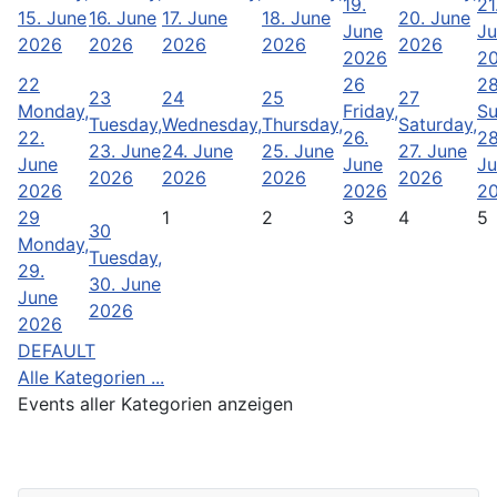
19.
21
15. June
16. June
17. June
18. June
20. June
June
Ju
2026
2026
2026
2026
2026
2026
2
22
26
2
23
24
25
27
Monday,
Friday,
Su
Tuesday,
Wednesday,
Thursday,
Saturday,
22.
26.
28
23. June
24. June
25. June
27. June
June
June
Ju
2026
2026
2026
2026
2026
2026
2
29
1
2
3
4
5
30
Monday,
Tuesday,
29.
30. June
June
2026
2026
DEFAULT
Alle Kategorien ...
Events aller Kategorien anzeigen