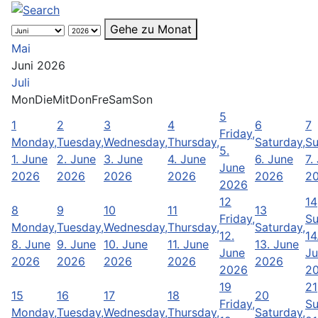
Gehe zu Monat
Mai
Juni 2026
Juli
Mon
Die
Mit
Don
Fre
Sam
Son
5
1
2
3
4
6
7
Friday,
Monday,
Tuesday,
Wednesday,
Thursday,
Saturday,
Su
5.
1. June
2. June
3. June
4. June
6. June
7.
June
2026
2026
2026
2026
2026
2
2026
12
14
8
9
10
11
13
Friday,
Su
Monday,
Tuesday,
Wednesday,
Thursday,
Saturday,
12.
14
8. June
9. June
10. June
11. June
13. June
June
Ju
2026
2026
2026
2026
2026
2026
2
19
21
15
16
17
18
20
Friday,
Su
Monday,
Tuesday,
Wednesday,
Thursday,
Saturday,